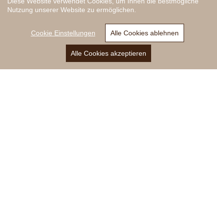
Diese Website verwendet Cookies, um Ihnen die bestmögliche
Nutzung unserer Website zu ermöglichen.
Nützliches
Cookie Einstellungen
Alle Cookies ablehnen
Impressum
Alle Cookies akzeptieren
Anrufen
E-Mail
Anfrage
Privacy
Sitemap